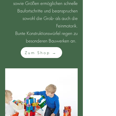
sowie Größen ermöglichen schnelle
Baufortschritte und beanspruchen
sowohl die Grob- als auch die
Feinmotorik.
Bunte Konstruktionswürfel regen zu
besonderen Bauwerken an.
Zum Shop →