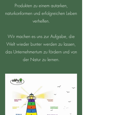
Produkten zu einem autarken,
naturkonformen und erfolgreichen Leben
verhelfen.
Wir machen es uns zur Aufgabe, die
Welt wieder bunter werden zu lassen,
das Unternehmertum zu fördern und von
der Natur zu lernen.