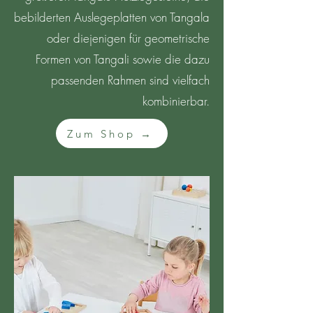
bebilderten Auslegeplatten von Tangala
oder diejenigen für geometrische
Formen von Tangali sowie die dazu
passenden Rahmen sind vielfach
kombinierbar.
Zum Shop →